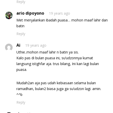
Reply
ario dipoyono
19 years ago
Met menjalankan ibadah puasa… mohon maaf lahir dan
batin
Reply
Ai
19 years ago
Uthie..mohon maaf lahir n batin ya sis.
Kalo pas di bulan puasa ini, su’udzonnya kumat
langsung istighfar aja. trus bilang, Ini kan lagi bulan
puasa.
Mudah2an aja pas udah kebiasaan selama bulan
ramadhan, bulan2 biasa juga ga su’udzon lagi. amin.
^^b
Reply