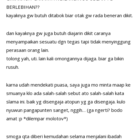
BERLEBIHAN??
kayaknya gw butuh ditabok biar otak gw rada beneran dikit.
dan kayaknya gw juga butuh diajarin dikit caranya
menyampaikan sesuatu dgn tegas tapi tidak menyinggung
perasaan orang lain.
tolong yah, uti. lain kali omongannya dijaga. biar ga bikin
rusuh.
karna udah mendekati puasa, saya juga mo minta maap ke
smuanya klo ada salah-salah sebut ato salah-salah kata
slama ini. baik yg disengaja atopun yg ga disengaja. kulo
nyuwun pangapunten sanget, nggih… (ga ngerti? bodo
amat :p *dilempar molotov*)
smoga qta diberi kemudahan selama menjalani ibadah