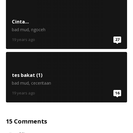
Cinta…
bad mud
,
ngoceh
19 years ago
27
tes bakat (1)
bad mud
,
ceceritaan
19 years ago
16
15 Comments