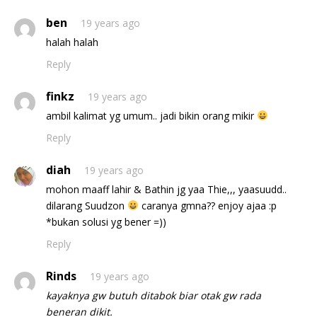
ben
19 years ago
halah halah
Reply
finkz
19 years ago
ambil kalimat yg umum.. jadi bikin orang mikir
Reply
diah
19 years ago
mohon maaff lahir & Bathin jg yaa Thie,,, yaasuudd..
dilarang Suudzon
caranya gmna?? enjoy ajaa :p
*bukan solusi yg bener =))
Reply
Rinds
19 years ago
kayaknya gw butuh ditabok biar otak gw rada
beneran dikit.