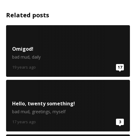
Related posts
Omigod!
bad mud
,
daily
19 years ago
17
Hello, twenty something!
bad mud
,
greetings
,
myself
17 years ago
3