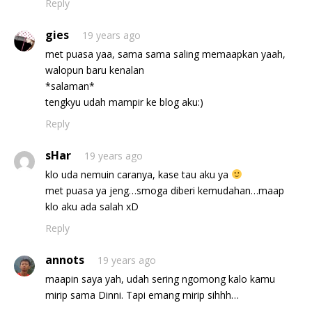
Reply
gies
19 years ago
met puasa yaa, sama sama saling memaapkan yaah,
walopun baru kenalan
*salaman*
tengkyu udah mampir ke blog aku:)
Reply
sHar
19 years ago
klo uda nemuin caranya, kase tau aku ya
met puasa ya jeng…smoga diberi kemudahan…maap
klo aku ada salah xD
Reply
annots
19 years ago
maapin saya yah, udah sering ngomong kalo kamu
mirip sama Dinni. Tapi emang mirip sihhh…