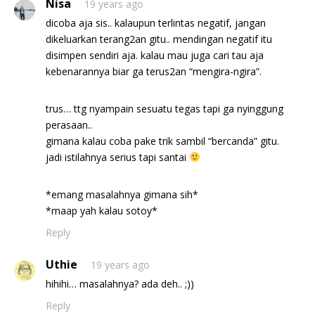
Nisa
19 years ago
dicoba aja sis.. kalaupun terlintas negatif, jangan
dikeluarkan terang2an gitu.. mendingan negatif itu
disimpen sendiri aja. kalau mau juga cari tau aja
kebenarannya biar ga terus2an “mengira-ngira”.
trus… ttg nyampain sesuatu tegas tapi ga nyinggung
perasaan..
gimana kalau coba pake trik sambil “bercanda” gitu.
jadi istilahnya serius tapi santai
*emang masalahnya gimana sih*
*maap yah kalau sotoy*
Reply
Uthie
19 years ago
hihihi… masalahnya? ada deh.. ;))
Reply