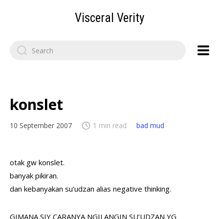
Visceral Verity
Search
for:
konslet
10 September 2007
1 min read
bad mud
otak gw konslet.
banyak pikiran.
dan kebanyakan su’udzan alias negative thinking.
GIMANA SIY CARANYA NGILANGIN SU’UDZAN YG