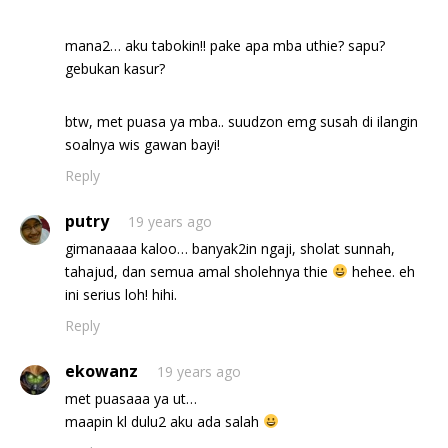
mana2… aku tabokin!! pake apa mba uthie? sapu?
gebukan kasur?
btw, met puasa ya mba.. suudzon emg susah di ilangin
soalnya wis gawan bayi!
Reply
putry
19 years ago
gimanaaaa kaloo… banyak2in ngaji, sholat sunnah,
tahajud, dan semua amal sholehnya thie
hehee. eh
ini serius loh! hihi.
Reply
ekowanz
19 years ago
met puasaaa ya ut…
maapin kl dulu2 aku ada salah