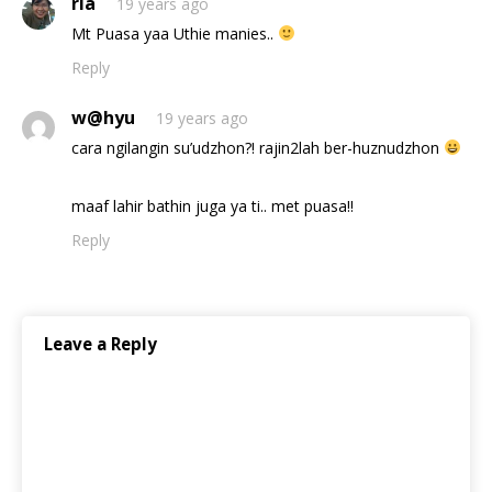
ria
19 years ago
Mt Puasa yaa Uthie manies..
Reply
w@hyu
19 years ago
cara ngilangin su’udzhon?! rajin2lah ber-huznudzhon
maaf lahir bathin juga ya ti.. met puasa!!
Reply
Leave a Reply