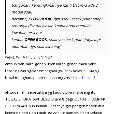
Bangunan, kemungkinannya nanti UTS-nya ada 2
model soal.
pertama,
CLOSEBOOK
. dgn soal2 check point tetapi
tentunya disertai alasan knapa Anda memilih
jawaban tersebut.
kedua,
OPEN BOOK
. soalnya check point juga, tapi
ditambah dgn soal listening’
weks. WHAT? LISTENING?
ampun dah. hare geneh udah kuliah geneh masi pake
listening2an sgala? emangnya gw anak kelas 3 SMA yg
bakal menghadapi UN Bahasa Inggris? *lirik
ibu kos
*
ah sudahlah, sebetulnya yg kudu dipikirin skarang itu:
TUGAS STUPA. bwt BESOK! jam 8 pagi! DENAH, TAMPAK,
POTONGAN. huhuhuhuh… rasanya gw pengen besok ituh
langsung hari Rabu ajah. ga ada yg namanya hari Selasa!