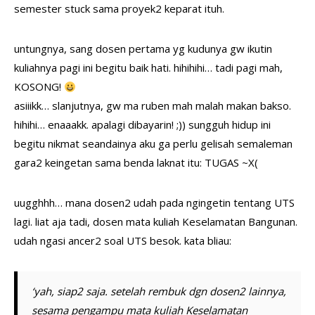
semester stuck sama proyek2 keparat ituh.
untungnya, sang dosen pertama yg kudunya gw ikutin
kuliahnya pagi ini begitu baik hati. hihihihi… tadi pagi mah,
KOSONG!
asiiikk… slanjutnya, gw ma ruben mah malah makan bakso.
hihihi… enaaakk. apalagi dibayarin! ;)) sungguh hidup ini
begitu nikmat seandainya aku ga perlu gelisah semaleman
gara2 keingetan sama benda laknat itu: TUGAS ~X(
uugghhh… mana dosen2 udah pada ngingetin tentang UTS
lagi. liat aja tadi, dosen mata kuliah Keselamatan Bangunan.
udah ngasi ancer2 soal UTS besok. kata bliau:
‘yah, siap2 saja. setelah rembuk dgn dosen2 lainnya,
sesama pengampu mata kuliah Keselamatan