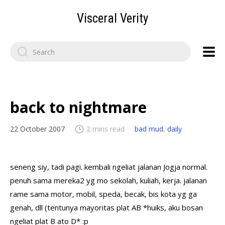
Visceral Verity
Search
for:
back to nightmare
22 October 2007
2 mins read
bad mud
,
daily
seneng siy, tadi pagi. kembali ngeliat jalanan Jogja normal.
penuh sama mereka2 yg mo sekolah, kuliah, kerja. jalanan
rame sama motor, mobil, speda, becak, bis kota yg ga
genah, dll (tentunya mayoritas plat AB *huiks, aku bosan
ngeliat plat B ato D* :p