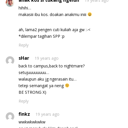
anak kos si tukang ngeluh
19 years ago
hihihi…
makasiii ibu kos. doakan anakmu iniii
ah, lama2 pengen cuti kuliah aja gw :-<
*dilempar tagihan SPP :p
Reply
sHar
19 years ago
back to campus,back to nightmare?
setujuuuuuuuu…
walaupun aku jg ngerasain itu…
tetep semangat ya neng
BE STRONG X)
Reply
finkz
19 years ago
wwkwkwkwkw