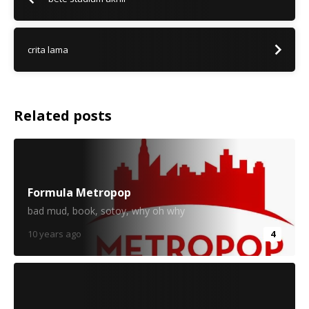
crita lama
Related posts
Formula Metropop
bad mud
,
book
,
sotoy
,
why oh why
10 years ago
4