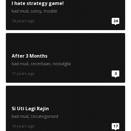
I hate strategy game!
bad mud
,
sotoy
,
trouble
18 years ago
24
After 3 Months
bad mud
,
ceceritaan
,
nostalgila
17 years ago
3
Si Uti Lagi Rajin
bad mud
,
Uncategorized
19 years ago
17