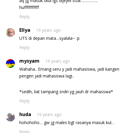
aq jg masuk skul lgs dijejeli soal…………….
hufffffffffff
Reply
Ellya
19 years ago
UTS di depan mata…syalala~ :p
Reply
mysyam
19 years ago
Wahaha.. Emang seru y jadi mahasiswa, jadi kangen
pengen jadi mahasiswa lagi..
*sedih, liat tampang sndri yg jauh dr mahasswa*
Reply
huda
19 years ago
hohohoho… gw jg males bgt rasanya masuk kul…
Reply