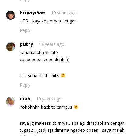
PriyayiSae
19 years ago
UTS… kayake pernah denger
Reply
putry
19 years ago
hahahahaha kuliah?
cuapeeeeeeeeee dehh :))
kita senasiblah.. hiks
Reply
diah
19 years ago
hohohhhh back to campus
saya jg malesss sbnrnya,, apalagi dihadapkan dengan
tugas2 :(( tadi aja diminta ngadep dosen,, saya malah