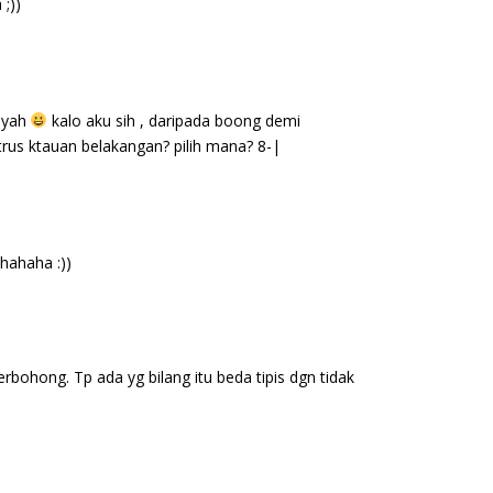
;))
g yah
kalo aku sih , daripada boong demi
trus ktauan belakangan? pilih mana? 8-|
hahaha :))
bohong. Tp ada yg bilang itu beda tipis dgn tidak