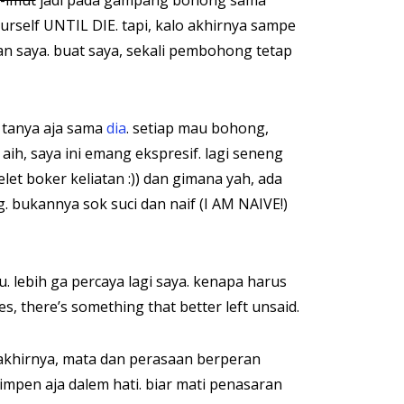
-imut
jadi pada gampang bohong sama
ourself UNTIL DIE. tapi, kalo akhirnya sampe
nan saya. buat saya, sekali pembohong tetap
 tanya aja sama
dia
. setiap mau bohong,
 aih, saya ini emang ekspresif. lagi seneng
belet boker keliatan :)) dan gimana yah, ada
g. bukannya sok suci dan naif (I AM NAIVE!)
tu. lebih ga percaya lagi saya. kenapa harus
 there’s something that better left unsaid.
akhirnya, mata dan perasaan berperan
impen aja dalem hati. biar mati penasaran