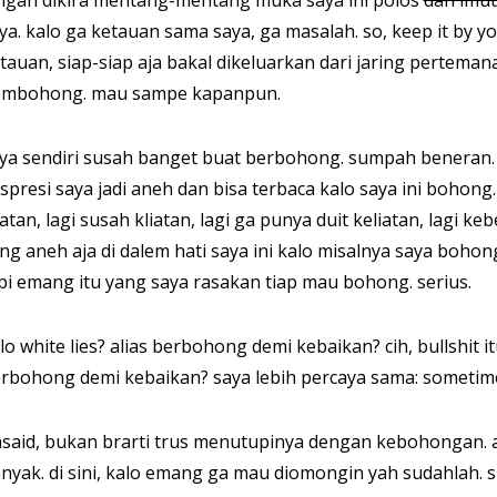
ngan dikira mentang-mentang muka saya ini polos
dan imut
ya. kalo ga ketauan sama saya, ga masalah. so, keep it by y
tauan, siap-siap aja bakal dikeluarkan dari jaring pertema
mbohong. mau sampe kapanpun.
ya sendiri susah banget buat berbohong. sumpah beneran.
spresi saya jadi aneh dan bisa terbaca kalo saya ini bohong.
iatan, lagi susah kliatan, lagi ga punya duit keliatan, lagi ke
ng aneh aja di dalem hati saya ini kalo misalnya saya bohon
pi emang itu yang saya rasakan tiap mau bohong. serius.
lo white lies? alias berbohong demi kebaikan? cih, bullshit i
rbohong demi kebaikan? saya lebih percaya sama: sometimes,
said, bukan brarti trus menutupinya dengan kebohongan. 
nyak. di sini, kalo emang ga mau diomongin yah sudahlah. s