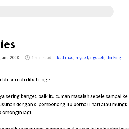
ies
 June 2008
1 min read
bad mud
,
myself
,
ngoceh
,
thinking
dah pernah dibohongi?
ya sering banget. baik itu cuman masalah sepele sampai ke
suhan dengan si pembohong itu berhari-hari atau mungki
a omongin lagi.