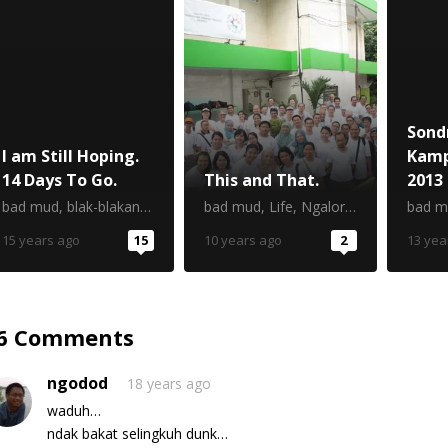
Sond
I am Still Hoping.
Kamp
14 Days To Go.
This and That.
2013
bad mud
,
blak-blakan
,
film
,
freakiness
bad mud
,
Mind
,
Life
,
,
postaweek2011
Ngalor-Ngidul
bad m
15 years ago
15
10 years ago
2
13 yea
6 Comments
ngodod
18 years ago
waduh…
ndak bakat selingkuh dunk…