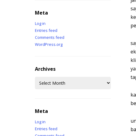
ja
sa
Meta
ke
Log in
pe
Entries feed
Comments feed
sa
WordPress.org
ek
kl
ya
Archives
ta
Archives
ka
be
Meta
un
Log in
Entries feed
ba
Comments feed