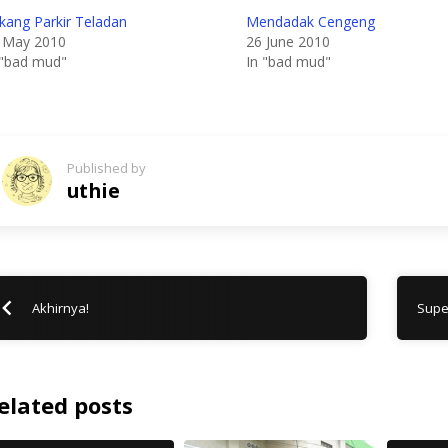
kang Parkir Teladan
Mendadak Cengeng
 May 2010
26 June 2010
 "bad mud"
In "bad mud"
Published by
uthie
Akhirnya!
Supe
elated posts