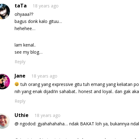
taTa
18 years ago
ohyaaa??
bagus donk kalo gituu…
hehehee…
lam kenal..
see my blog…
Reply
Jane
18 years ago
tuh orang yang expressive gitu tuh emang yang keliatan pol
nih yang enak dijadi’in sahabat.. honest and loyal.. dan gak ak
Reply
Uthie
18 years ago
@ ngodod: gyahahahaha… ndak BAKAT loh ya, bukannya nda