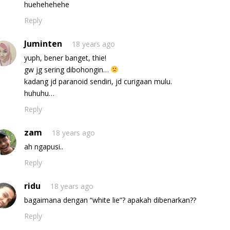
huehehehehe
Reply
Juminten
18 years ago
yuph, bener banget, thie!
gw jg sering dibohongin…
kadang jd paranoid sendiri, jd curigaan mulu.
huhuhu…
Reply
zam
18 years ago
ah ngapusi..
Reply
ridu
18 years ago
bagaimana dengan “white lie”? apakah dibenarkan??
Reply