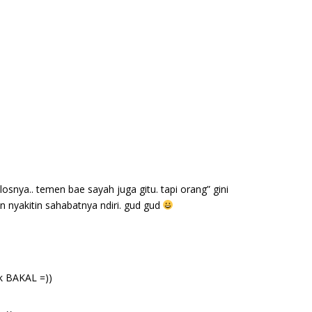
osnya.. temen bae sayah juga gitu. tapi orang” gini
an nyakitin sahabatnya ndiri. gud gud
k BAKAL =))