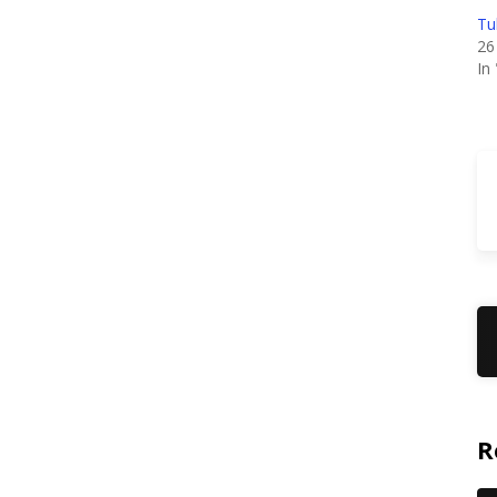
Tu
26
In
R