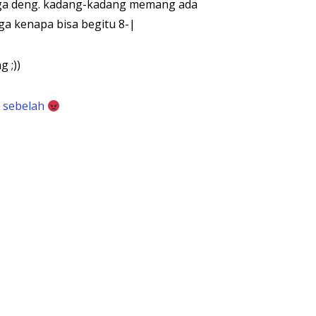
) ga deng. kadang-kadang memang ada
ga kenapa bisa begitu 8-|
 ;))
 sebelah