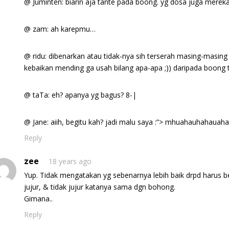
@ Juminten: biarin aja tante pada boong. yg dosa juga mereka 
@ zam: ah karepmu…
@ ridu: dibenarkan atau tidak-nya sih terserah masing-masin
kebaikan mending ga usah bilang apa-apa ;)) daripada boong 
@ taTa: eh? apanya yg bagus? 8-|
@ Jane: aiih, begitu kah? jadi malu saya :”> mhuahauhahauaha
Reply
zee
18 years ago
Yup. Tidak mengatakan yg sebenarnya lebih baik drpd harus ber
jujur, & tidak jujur katanya sama dgn bohong.
Gimana..
Reply