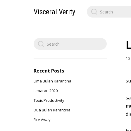
Search
Visceral Verity
for:
Search
L
for:
13
Recent Posts
su
Lima Bulan Karantina
Lebaran 2020
sa
Toxic Productivity
mu
Dua Bulan Karantina
di
Fire Away