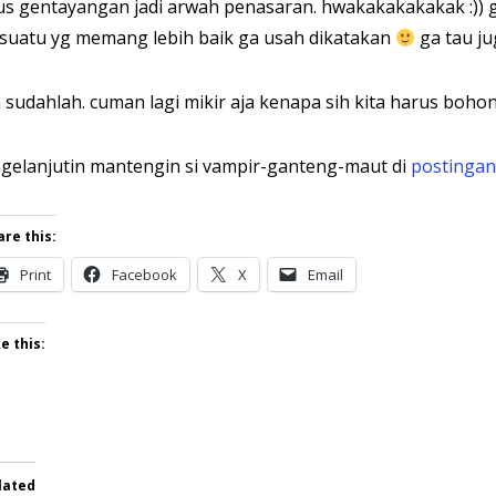
us gentayangan jadi arwah penasaran. hwakakakakakak :)
suatu yg memang lebih baik ga usah dikatakan
ga tau ju
 sudahlah. cuman lagi mikir aja kenapa sih kita harus bohong
gelanjutin mantengin si vampir-ganteng-maut di
postingan
are this:
Print
Facebook
X
Email
e this:
lated