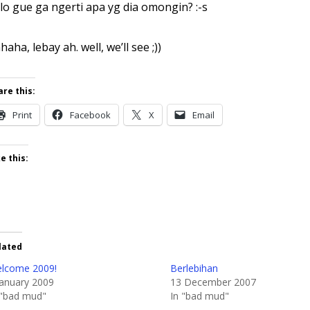
lo gue ga ngerti apa yg dia omongin? :-s
haha, lebay ah. well, we’ll see ;))
are this:
Print
Facebook
X
Email
e this:
lated
lcome 2009!
Berlebihan
January 2009
13 December 2007
 "bad mud"
In "bad mud"