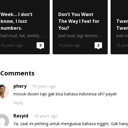
Week… I don’t
Don’t You Want
know, I lost
The Way I Feel for
Twen
numbers.
You?
Twen
bad mud
,
fail
,
weekly report
bad mud
,
lagi demen
,
Mind
,
postawe
bad m
15 years ago
0
15 years ago
2
15 yea
 Comments
phery
18 years ago
mosok dosen tapi gak bisa bahasa indonesia sih? payah
Reply
Rasyid
18 years ago
Ya, saat ini penting untuk menguasai bahasa inggris. Gak hany