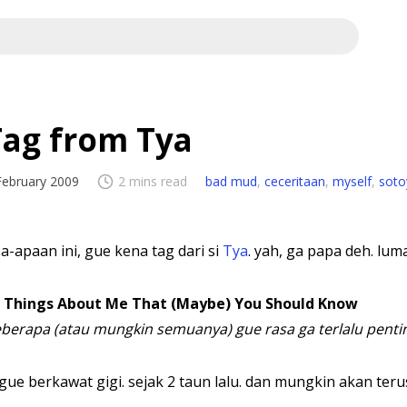
Tag from Tya
February 2009
2 mins read
bad mud
,
ceceritaan
,
myself
,
soto
a-apaan ini, gue kena tag dari si
Tya
. yah, ga papa deh. lum
 Things About Me That (Maybe) You Should Know
berapa (atau mungkin semuanya) gue rasa ga terlalu pentin
 gue berkawat gigi. sejak 2 taun lalu. dan mungkin akan te