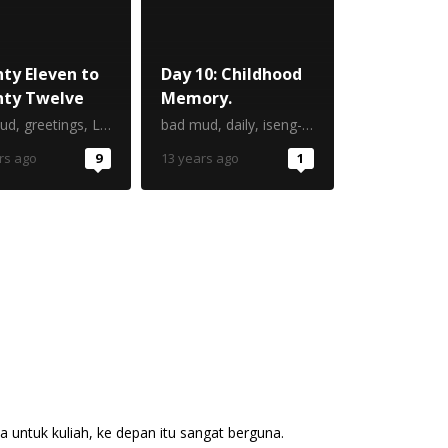
ty Eleven to
Day 10: Childhood
ty Twelve
Memory.
ek2011
ud
,
greetings
,
sing along
,
Life
,
Mind
bad mud
,
daily
,
iseng-iseng berhadiah
,
Life
rs ago
9
13 years ago
1
a untuk kuliah, ke depan itu sangat berguna.