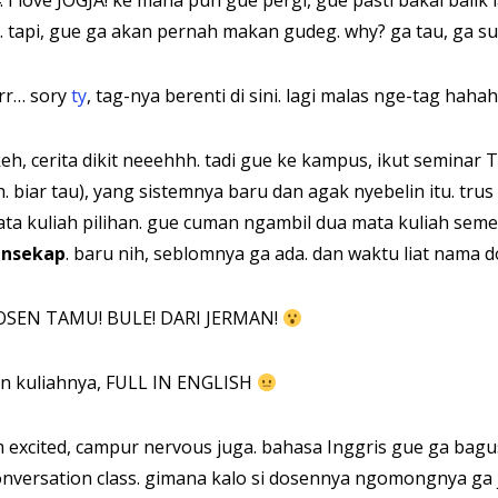
. I love JOGJA! ke mana pun gue pergi, gue pasti bakal balik l
. tapi, gue ga akan pernah makan gudeg. why? ga tau, ga suk
rr… sory
ty
, tag-nya berenti di sini. lagi malas nge-tag haha
eh, cerita dikit neeehhh. tadi gue ke kampus, ikut seminar 
h. biar tau), yang sistemnya baru dan agak nyebelin itu. 
ta kuliah pilihan. gue cuman ngambil dua mata kuliah semes
ansekap
. baru nih, seblomnya ga ada. dan waktu liat nama
SEN TAMU! BULE! DARI JERMAN!
n kuliahnya, FULL IN ENGLISH
m excited, campur nervous juga. bahasa Inggris gue ga ba
nversation class. gimana kalo si dosennya ngomongnya ga