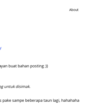
About
y
ayan buat bahan posting ;))
g untuk disimak.
rus pake sampe beberapa taun lagi, hahahaha