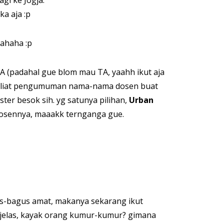
agi ke Jogja.
a aja :p
hahaha :p
TA (padahal gue blom mau TA, yaahh ikut aja
trus liat pengumuman nama-nama dosen buat
ter besok sih. yg satunya pilihan,
Urban
 dosennya, maaakk ternganga gue.
gus-bagus amat, makanya sekarang ikut
 jelas, kayak orang kumur-kumur? gimana