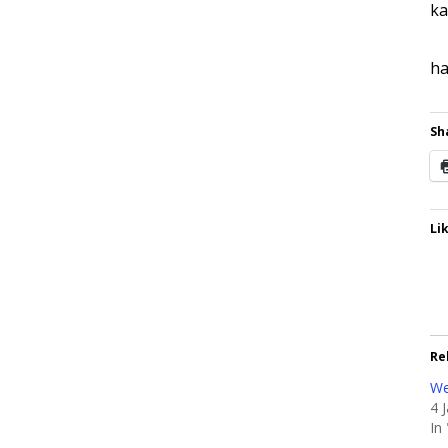
ka
ha
Sh
Lik
Re
We
4 
In