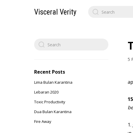
Search
Visceral Verity
for:
Search
for:
5 
Recent Posts
ap
Lima Bulan Karantina
Lebaran 2020
15
Toxic Productivity
be
Dua Bulan Karantina
Fire Away
1.