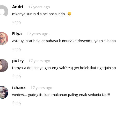
Andri
17 years ago
mkanya suruh dia bel bhsa indo..
Reply
Ellya
17 years ago
asik uy, ntar belajar bahasa kumur2 ke dosenmu ya thie. hah
Reply
putry
17 years ago
ternyata dosennya ganteng yak?! =)) gw boleh ikut ngerjain s
Reply
ichanx
17 years ago
wedew… gudeg itu kan makanan paling enak sedunia tau!!!
Reply