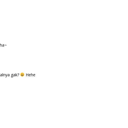
aha~
oalnya gak?
Hehe