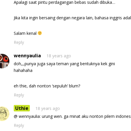
Apalagi saat pintu perdagangan bebas sudah dibuka…
Jika kita ingin bersaing dengan negara lain, bahasa inggris ad
Salam kenal
Reply
wennyaulia
18 years ago
doh,,,punya juga saya teman yang bentuknya kek gini
hahahaha
eh thie, dah nonton ‘sepuluh’ blum?
Reply
Uthie
18 years ago
@ wennyaulia: urung wen. ga minat aku nonton pilem indonesia
Reply