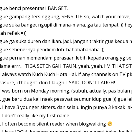
 gue benci presentasi. BANGET.
 gue gampang tersinggung, SENSITIF. so, watch your move, 
 gue suka banget ngupil di mana-mana, ga tau tempat :)) hey
ah reflek =))
 gue ga suka duren dan ikan. jadi, jangan traktir gue kedua 
 gue sebenernya pendiem loh. hahahahahaha :))
 gue pernah memendam perasaan lebih kepada orang yg s
lama errr… TIGA SETENGAH TAUN. yeah, yeah. I’M THAT ST
 I always watch Kuch Kuch Hota Hai, if any channels on TV pla
easure, i thought. don’t laugh. I SAID, DON’T LAUGH!
 I was born on Monday morning. (subuh, actually. pas bulan
. gue baru dua kali naek pesawat seumur idup gue :)) gue leb
. I have 3 younger sisters. dan selalu ingin punya 3 kakak laki
. I don’t really like my first name.
. I often become silent reader when blogwalking