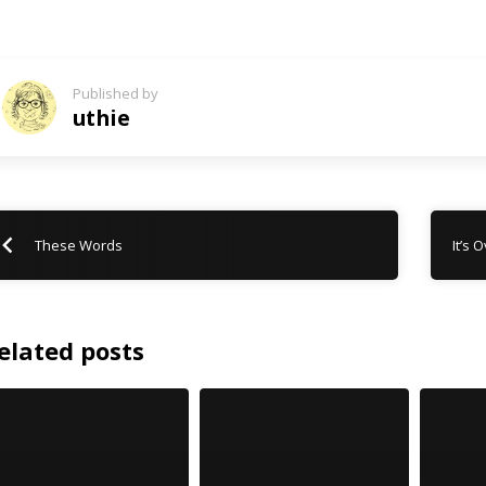
Published by
uthie
These Words
It’s 
elated posts