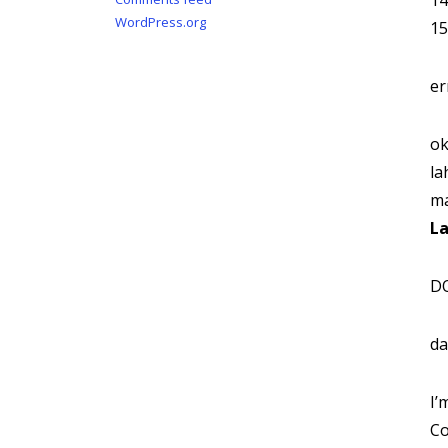
14
WordPress.org
15
er
ok
la
ma
L
DO
da
I’
Co