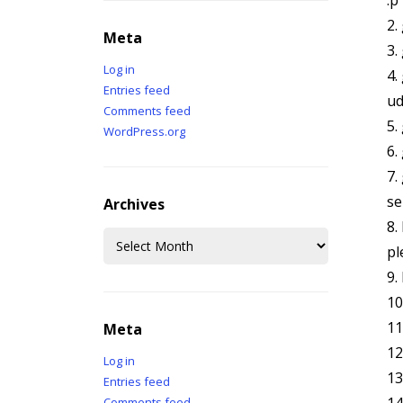
:p
2.
Meta
3.
Log in
4.
Entries feed
ud
Comments feed
5.
WordPress.org
6.
7.
se
Archives
8.
Archives
pl
9.
10
11
Meta
12
Log in
13
Entries feed
Comments feed