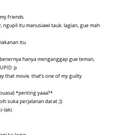
my friends.
, ngupil itu manusiawi tauk. lagian, gue mah
makanan itu.
ebenernya hanya menganggap gue teman,
UPID :p
y that movie. that’s one of my guilty
 puasa) *penting yaaa?*
ih suka perjalanan darat ;))
-laki.