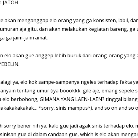
o JATOH.
e akan menganggap elo orang yang ga konsisten, labil, dan 
umuran aja gitu, dan akan melakukan kegiatan bareng, ga u
ga ga jaim-jaim amat.
n elo akan gue anggep lebih buruk dari orang-orang yang
EBELIN.
alagi ya, elo kok sampe-sampenya ngeles terhadap fakta ya
tanyain tentang umur (iya boookkk, gile aje, emang sepele 
a elo berbohong, GIMANA YANG LAEN-LAEN? tinggal bilang um
akakakakakak… *sorry, sinis mampus*), and so on and so o
di sorry bener nih ya, kalo gue jadi agak sinis terhadap el
sinisan gue di dalam candaan gue, which is elo akan menga