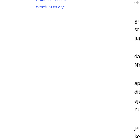
el
WordPress.org
gu
se
ju
da
NY
ap
di
aj
hu
ja
ke