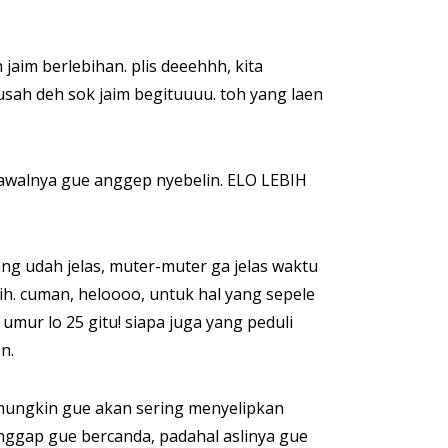
jaim berlebihan. plis deeehhh, kita
sah deh sok jaim begituuuu. toh yang laen
 awalnya gue anggep nyebelin. ELO LEBIH
ng udah jelas, muter-muter ga jelas waktu
sih. cuman, heloooo, untuk hal yang sepele
ur lo 25 gitu! siapa juga yang peduli
n.
o. mungkin gue akan sering menyelipkan
nggap gue bercanda, padahal aslinya gue