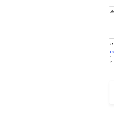
Lik
Re
Ta
5 
In