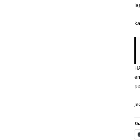
la
ka
HA
em
pe
ja
Sh