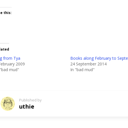
e this:
lated
g from Tya
Books along February to Sept
February 2009
24 September 2014
 "bad mud"
In "bad mud"
Published by
uthie