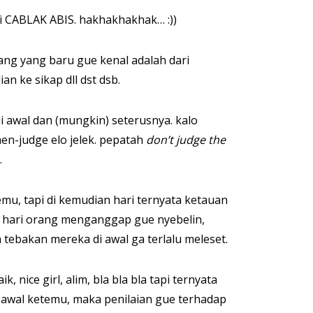
ni CABLAK ABIS. hakhakhakhak… :))
ang yang baru gue kenal adalah dari
n ke sikap dll dst dsb.
i awal dan (mungkin) seterusnya. kalo
en-judge elo jelek. pepatah
don’t judge the
.
mu, tapi di kemudian hari ternyata ketauan
n hari orang menganggap gue nyebelin,
 tebakan mereka di awal ga terlalu meleset.
 nice girl, alim, bla bla bla tapi ternyata
u awal ketemu, maka penilaian gue terhadap