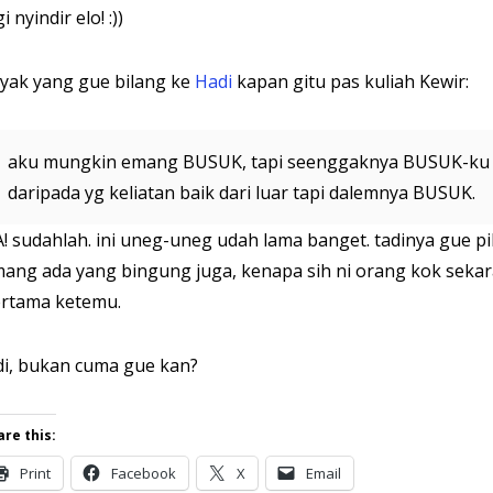
gi nyindir elo! :))
yak yang gue bilang ke
Hadi
kapan gitu pas kuliah Kewir:
aku mungkin emang BUSUK, tapi seenggaknya BUSUK-ku ke
daripada yg keliatan baik dari luar tapi dalemnya BUSUK.
! sudahlah. ini uneg-uneg udah lama banget. tadinya gue pik
ang ada yang bingung juga, kenapa sih ni orang kok seka
rtama ketemu.
di, bukan cuma gue kan?
are this:
Print
Facebook
X
Email