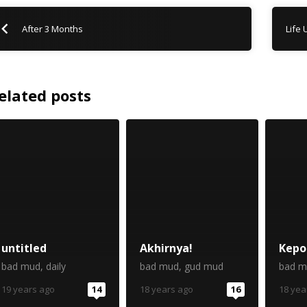
After 3 Months
Life
elated posts
untitled
Akhirnya!
Kep
bad mud
,
daily
bad mud
,
gud mud
bad m
19 years ago
14
18 years ago
16
18 yea