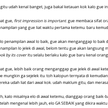
gitu udah kenal banget, juga bakal ketauan kok kalo gue i
at gue,
first impression is important
. gue membaca sifat or
nampilan yang gue liat waktu pertama ketemu. baru kemudia
lo penampilan awal lo baik, gue akan menganggap lo baik d
nampilan lo jelek di awal, belom tentu gue akan langsung m
ok by its cover
itu selalu berlaku kalo gue baru kenal orang
at gue, lebih baik orang menganggap gue jelek di awal kete
e mungkin ga sejelek itu. toh kalopun ternyata di kemudia
reka udah liat dari awal kok. udah maklum gitu, dan merasa
h, kalo misalnya elo di awal ketemu, dianggap orang baik-baik,
telah mengenal lebih jauh, elo GA SEBAIK yang dikira wakt