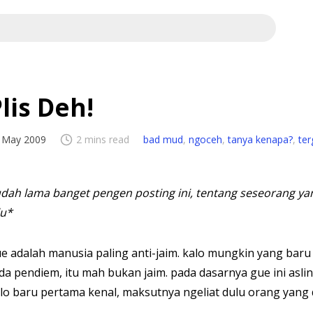
lis Deh!
 May 2009
2 mins read
bad mud
,
ngoceh
,
tanya kenapa?
,
te
dah lama banget pengen posting ini, tentang seseorang yang
lu*
e adalah manusia paling anti-jaim. kalo mungkin yang baru 
da pendiem, itu mah bukan jaim. pada dasarnya gue ini asli
lo baru pertama kenal, maksutnya ngeliat dulu orang yang 