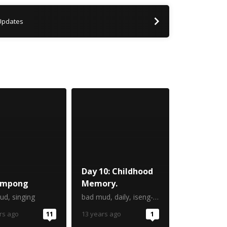
 Updates
Day 10: Childhood
ompong
Memory.
ud
,
singing
bad mud
,
daily
,
iseng-iseng berhadiah
,
Life
rs ago
11
13 years ago
1