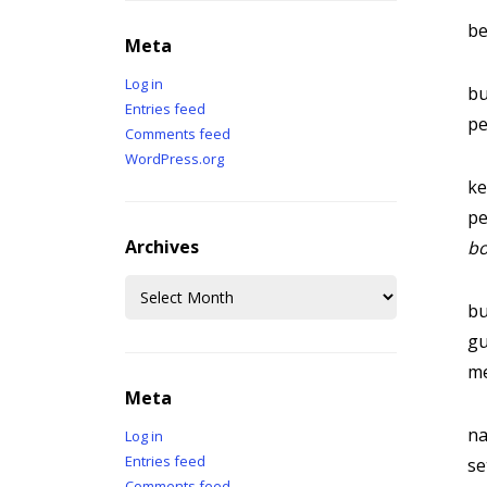
be
Meta
Log in
bu
Entries feed
pe
Comments feed
WordPress.org
ke
pe
Archives
bo
Archives
bu
gu
me
Meta
na
Log in
Entries feed
se
Comments feed