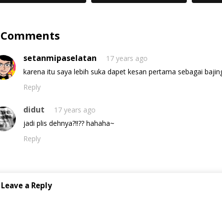
 Comments
setanmipaselatan
17 years ago
karena itu saya lebih suka dapet kesan pertama sebagai baji
Reply
didut
17 years ago
jadi plis dehnya?!!?? hahaha~
Reply
Leave a Reply