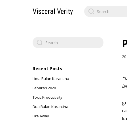
Search
Visceral Verity
for:
Search
P
for:
20
Recent Posts
*u
Lima Bulan Karantina
la
Lebaran 2020
Toxic Productivity
gu
Dua Bulan Karantina
ra
Fire Away
ka