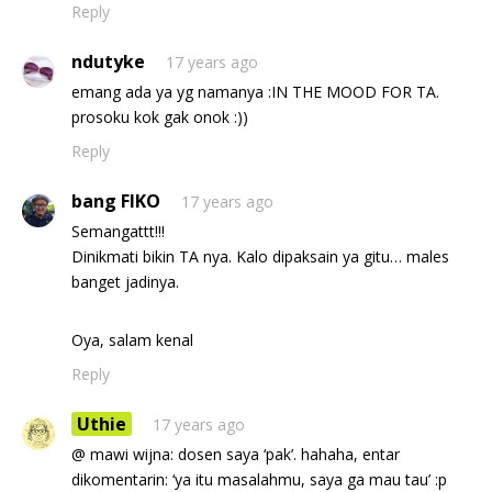
Reply
ndutyke
17 years ago
emang ada ya yg namanya :IN THE MOOD FOR TA.
prosoku kok gak onok :))
Reply
bang FIKO
17 years ago
Semangattt!!!
Dinikmati bikin TA nya. Kalo dipaksain ya gitu… males
banget jadinya.
Oya, salam kenal
Reply
Uthie
17 years ago
@ mawi wijna: dosen saya ‘pak’. hahaha, entar
dikomentarin: ‘ya itu masalahmu, saya ga mau tau’ :p