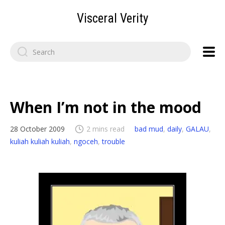
Visceral Verity
Search
for:
When I’m not in the mood
28 October 2009
2 mins read
bad mud
,
daily
,
GALAU
,
kuliah kuliah kuliah
,
ngoceh
,
trouble