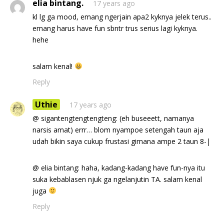
elia bintang.
17 years ago
kl lg ga mood, emang ngerjain apa2 kyknya jelek terus..
emang harus have fun sbntr trus serius lagi kyknya.
hehe
salam kenal!
Reply
Uthie
17 years ago
@ sigantengtengtengteng: (eh buseeett, namanya
narsis amat) errr… blom nyampoe setengah taun aja
udah bikin saya cukup frustasi gimana ampe 2 taun 8-|
@ elia bintang: haha, kadang-kadang have fun-nya itu
suka kebablasen njuk ga ngelanjutin TA. salam kenal
juga
Reply