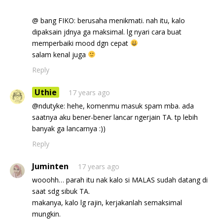
@ bang FIKO: berusaha menikmati. nah itu, kalo
dipaksain jdnya ga maksimal. lg nyari cara buat
memperbaiki mood dgn cepat
salam kenal juga
Reply
Uthie
17 years ago
@ndutyke: hehe, komenmu masuk spam mba. ada
saatnya aku bener-bener lancar ngerjain TA. tp lebih
banyak ga lancarnya :))
Reply
Juminten
17 years ago
wooohh… parah itu nak kalo si MALAS sudah datang di
saat sdg sibuk TA.
makanya, kalo lg rajin, kerjakanlah semaksimal
mungkin.