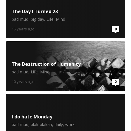
The Day I Turned 23
bad mud
,
big day
,
Life
,
Mind
15 years ago
9
The Destruction of Humanity
bad mud
,
Life
,
Mind
10 years ago
2
I do hate Monday.
bad mud
,
blak-blakan
,
daily
,
work