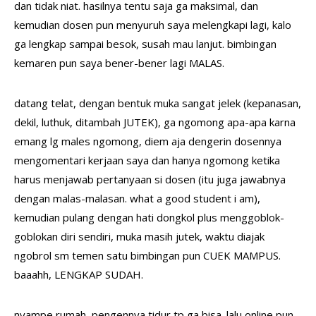
dan tidak niat. hasilnya tentu saja ga maksimal, dan
kemudian dosen pun menyuruh saya melengkapi lagi, kalo
ga lengkap sampai besok, susah mau lanjut. bimbingan
kemaren pun saya bener-bener lagi MALAS.
datang telat, dengan bentuk muka sangat jelek (kepanasan,
dekil, luthuk, ditambah JUTEK), ga ngomong apa-apa karna
emang lg males ngomong, diem aja dengerin dosennya
mengomentari kerjaan saya dan hanya ngomong ketika
harus menjawab pertanyaan si dosen (itu juga jawabnya
dengan malas-malasan. what a good student i am),
kemudian pulang dengan hati dongkol plus menggoblok-
goblokan diri sendiri, muka masih jutek, waktu diajak
ngobrol sm temen satu bimbingan pun CUEK MAMPUS.
baaahh, LENGKAP SUDAH.
nyampe rumah, pengennya tidur tp ga bisa. lalu online pun,