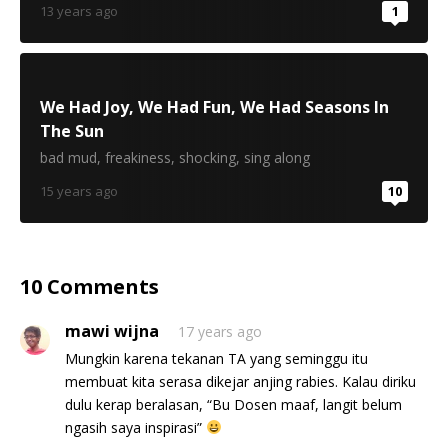
13 years ago
1
We Had Joy, We Had Fun, We Had Seasons In
The Sun
bad mud
,
freakiness
,
shocking
,
sing along
15 years ago
10
10 Comments
mawi wijna
17 years ago
Mungkin karena tekanan TA yang seminggu itu
membuat kita serasa dikejar anjing rabies. Kalau diriku
dulu kerap beralasan, “Bu Dosen maaf, langit belum
ngasih saya inspirasi”