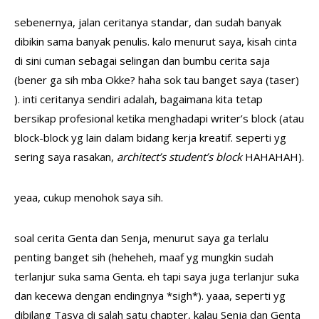
sebenernya, jalan ceritanya standar, dan sudah banyak
dibikin sama banyak penulis. kalo menurut saya, kisah cinta
di sini cuman sebagai selingan dan bumbu cerita saja
(bener ga sih mba Okke? haha sok tau banget saya (taser)
). inti ceritanya sendiri adalah, bagaimana kita tetap
bersikap profesional ketika menghadapi writer’s block (atau
block-block yg lain dalam bidang kerja kreatif. seperti yg
sering saya rasakan,
architect’s student’s block
HAHAHAH).
yeaa, cukup menohok saya sih.
soal cerita Genta dan Senja, menurut saya ga terlalu
penting banget sih (heheheh, maaf yg mungkin sudah
terlanjur suka sama Genta. eh tapi saya juga terlanjur suka
dan kecewa dengan endingnya *sigh*). yaaa, seperti yg
dibilang Tasya di salah satu chapter, kalau Senja dan Genta