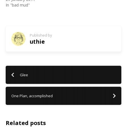
In "bad mud"
Published by
uthie
Glee
One Plan, accomplished
Related posts