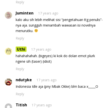
Reply
Juminten
17 years ago
kalo aku sih lebih melihat sisi “pengetahuan ttg penulis”-
nya aja. sungguh menambah wawasan isi novelnya
menurutku.
Reply
Uthi
17 years ago
hahahahahah. (bigeyes) ki kok do dolan emot plurk
ngene sih (taser) (idiot)
Reply
ndutyke
17 years ago
Indonesia Idle aja (pny Mbak Okke) blm baca x_____O
Reply
Titish
17 years ago