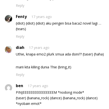
Reply
Fenty
17 years ago
(idiot) (idiot) (idiot) aku pengen bisa baca2 novel lagi …
(tears)
Reply
diah
17 years ago
Uthie, knapa emo2 plurk smua ada dsini?? (taser) (haha)
marii kita kliling dunia Thie (bring_it)
Reply
ben
17 years ago
PINJEEEEEEEEEEEEEEEEM *nodong mode*
(taser) (banana_rock) (dance) (banana_rock) (dance)
*nyobain emot*