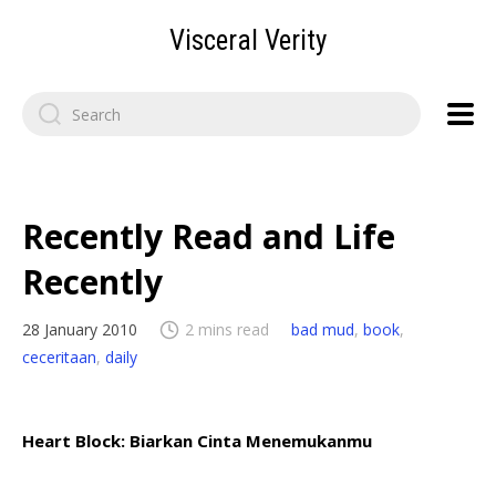
Visceral Verity
Search
for:
Recently Read and Life
Recently
28 January 2010
2 mins read
bad mud
,
book
,
ceceritaan
,
daily
Heart Block: Biarkan Cinta Menemukanmu