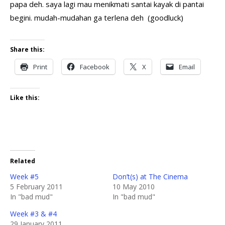
papa deh. saya lagi mau menikmati santai kayak di pantai
begini. mudah-mudahan ga terlena deh (goodluck)
Share this:
Print
Facebook
X
Email
Like this:
Related
Week #5
Don’t(s) at The Cinema
5 February 2011
10 May 2010
In "bad mud"
In "bad mud"
Week #3 & #4
29 January 2011