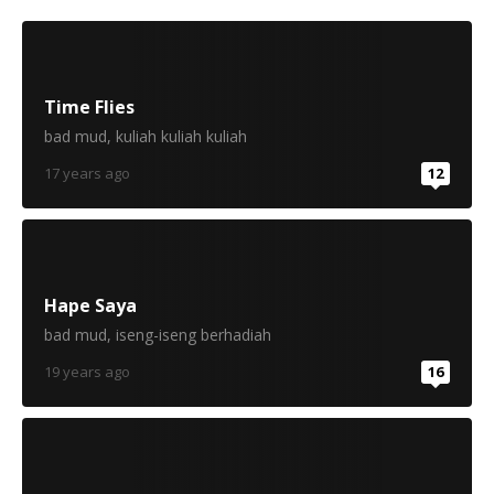
Time Flies
bad mud
,
kuliah kuliah kuliah
17 years ago
12
Hape Saya
bad mud
,
iseng-iseng berhadiah
19 years ago
16