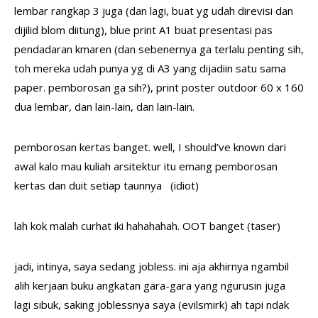
lembar rangkap 3 juga (dan lagi, buat yg udah direvisi dan
dijilid blom diitung), blue print A1 buat presentasi pas
pendadaran kmaren (dan sebenernya ga terlalu penting sih,
toh mereka udah punya yg di A3 yang dijadiin satu sama
paper. pemborosan ga sih?), print poster outdoor 60 x 160
dua lembar, dan lain-lain, dan lain-lain.
pemborosan kertas banget. well, I should’ve known dari
awal kalo mau kuliah arsitektur itu emang pemborosan
kertas dan duit setiap taunnya (idiot)
lah kok malah curhat iki hahahahah. OOT banget (taser)
jadi, intinya, saya sedang jobless. ini aja akhirnya ngambil
alih kerjaan buku angkatan gara-gara yang ngurusin juga
lagi sibuk, saking joblessnya saya (evilsmirk) ah tapi ndak