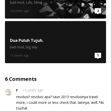
bad mud
,
Life
,
Mind
10 years ago
2
Dua Puluh Tujuh.
bad mud
,
big day
11 years ago
1
6 Comments
r
13 years ago
resolusi? resolusi apa? taun 2013 resolusinya travel
more, i could more or less check that. lainnya, well..*iki
tsurhat