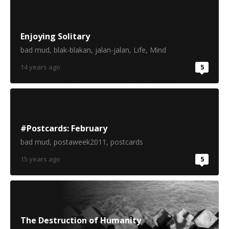
Enjoying Solitary
bad mud
,
blak-blakan
,
jalan-jalan
,
Life
,
Mind
14 years ago
5
#Postcards: February
bad mud
,
postaweek2011
,
postcards
15 years ago
5
The Destruction of Humanity