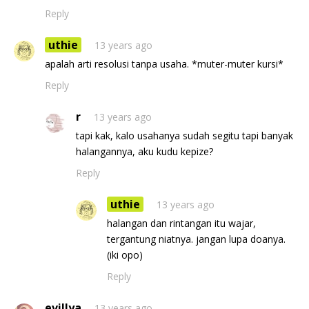
Reply
uthie
13 years ago
apalah arti resolusi tanpa usaha. *muter-muter kursi*
Reply
r
13 years ago
tapi kak, kalo usahanya sudah segitu tapi banyak
halangannya, aku kudu kepize?
Reply
uthie
13 years ago
halangan dan rintangan itu wajar,
tergantung niatnya. jangan lupa doanya.
(iki opo)
Reply
evillya
13 years ago