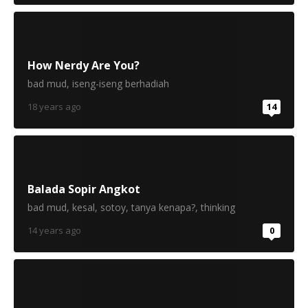
How Nerdy Are You?
bad mud
,
iseng-iseng berhadiah
18 years ago
14
Balada Sopir Angkot
bad mud
,
kesal
,
sotoy
,
tanya kenapa?
,
thinking
14 years ago
0