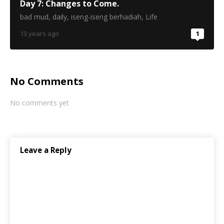
Day 7: Changes to Come.
bad mud
,
daily
,
iseng-iseng berhadiah
,
Life
13 years ago
1
No Comments
No comments yet
Leave a Reply