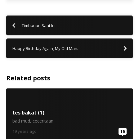
Timbunan Saat Ini
Happy Birthday Again, My Old Man.
Related posts
tes bakat (1)
bad mud
,
ceceritaan
19 years ago
16