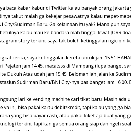
ya baca kabar kabur di Twitter kalau banyak orang Jakarta y
dinya takut malah ga kekejar pesawatnya kalau mepet-mepe
I City/Sudirman Baru. Ga kelamaan itu yak? Mana pun saya 
betulnya kalau mau ke bandara mah tinggal lewat JORR doa
stagram story terkini, saya tak boleh ketinggalan ngicipin 
ngkat cerita, saya ketinggalan kereta untuk jam 15.51 HAH
ri Pejaten jam 14.45, macatsss di Mampang (lupa banget sam
lte Dukuh Atas udah jam 15.45. Beloman lah jalan ke Sudirma
 stasiun Sudirman Baru/BNI City-nya pas banget jam 16.00. 
ngsung lari ke vending machine cari tiket baru. Masih ada
e ya ini, bisa pakai kartu debit/kredit, tapi kalau yang ga 
rana yang bisa bayar cash, atau pakai loket aja buat yang
knologi terkini, tapi kan ga semua orang siap dan ngeh soa