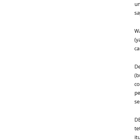
un
sa
Wa
(y
ca
De
(b
co
pe
se
DE
te
it