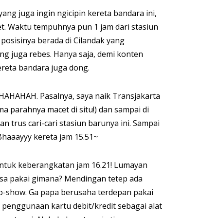
ang juga ingin ngicipin kereta bandara ini,
t. Waktu tempuhnya pun 1 jam dari stasiun
posisinya berada di Cilandak yang
ng juga rebes. Hanya saja, demi konten
kereta bandara juga dong.
AHAHAHAH. Pasalnya, saya naik Transjakarta
a parahnya macet di situ!) dan sampai di
n trus cari-cari stasiun barunya ini. Sampai
Bhaaayyy kereta jam 15.51~
 untuk keberangkatan jam 16.21! Lumayan
biasa pakai gimana? Mendingan tetep ada
 go-show. Ga papa berusaha terdepan pakai
l penggunaan kartu debit/kredit sebagai alat