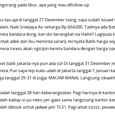
ngorang pada libur, apa yang mau difollow-up.
u-tau aja di tanggal 27 Desember siang, saya sudah issued
lam. Naik Sriwijaya Air seharga Rp 604,000. Tadinya ada Bati
reta bandara dong, kan doi berangkat via Halim? Lagipula 
ntak adek dan ibu meminta saran), ternyata Batik harga seg
rena Incess akan ngicipin kereta bandara dengan harga op
ket balik Jakarta-nya pun ada siz! Di tanggal 31 Desembe
reta. Pun saya tep kudu udah di Jakarta tanggal 1 Januari ka
ga tanggal 29-31 di Jogja. MACAM MANA). Langsung sikaattt
balah tanggal 28 hari keberangkatan. Pagi harinya di kanto
dah-babay-si-yu-neks-yer-gaes sama rangorang kantor kar
dah dibook untuk jadwal jam 15.51. Pagi amat sizzzz, pesawa