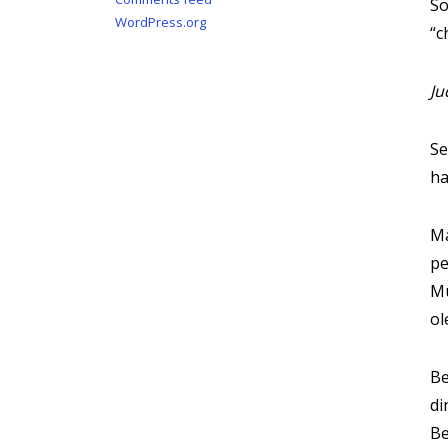
So
WordPress.org
“c
Ju
Se
ha
Ma
pe
Mu
ol
Be
di
Be