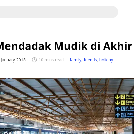
Mendadak Mudik di Akhir
 January 2018
10 mins read
family
,
friends
,
holiday