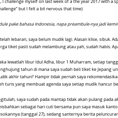
, I challenge myself on last week of a the year 2017 with a 
hallenge” but I felt a bit nervous that time)
dule pake bahasa Indonesia, napa preambule-nya jadi kemin
telah lebaran, saya belum mudik lagi. Alasan klise, sibuk. A
rga tiket pasti sudah melambung atau yah, sudah habis. Ap
ka lewatlah libur Idul Adha, libur 1 Muharram, setiap tang
nghujung tahun di mana saya sudah beli tiket ke Jepang 
dik akhir tahun? Hampir tidak pernah saya rekomendasikan
eh turis yang membuat agenda saya setiap mudik hancur b
gitulah, saya sudah pada mantap tidak akan pulang pada a
nisbahkan sebagai hari cuti bersama pun saya masuk kant
sokannya (tanggal 27), sedang santernya berita peluncur