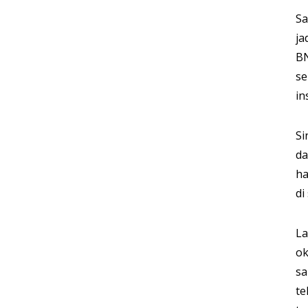
Sa
ja
BN
se
in
Si
da
ha
di
La
ok
sa
te