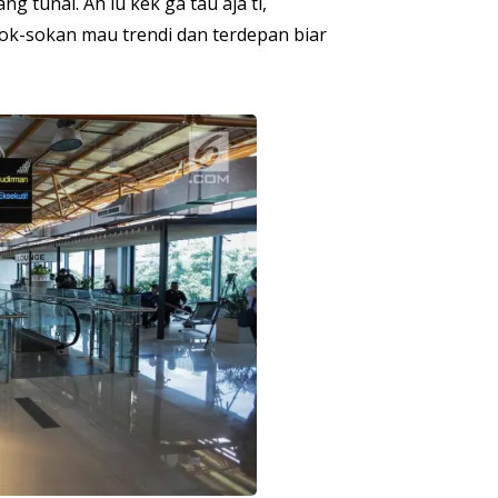
g tunai. Ah lu kek ga tau aja ti,
ok-sokan mau trendi dan terdepan biar