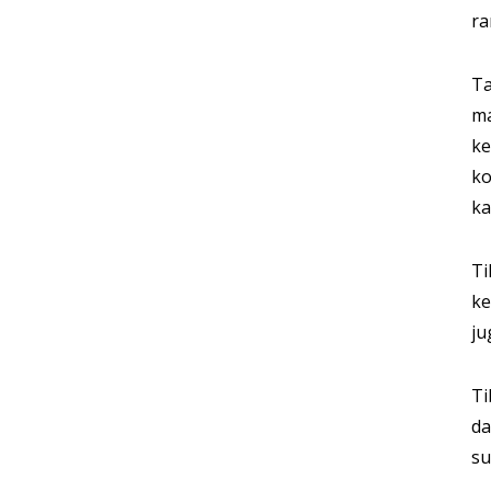
ra
Ta
ma
ke
ko
ka
Ti
ke
ju
Ti
da
su