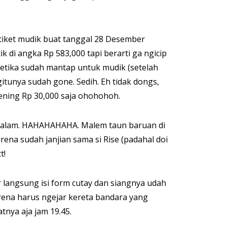
 tiket mudik buat tanggal 28 Desember
k di angka Rp 583,000 tapi berarti ga ngicip
ketika sudah mantap untuk mudik (setelah
itunya sudah gone. Sedih. Eh tidak dongs,
ening Rp 30,000 saja ohohohoh.
r malam. HAHAHAHAHA. Malem taun baruan di
rena sudah janjian sama si Rise (padahal doi
t!
r langsung isi form cutay dan siangnya udah
ena harus ngejar kereta bandara yang
tnya aja jam 19.45.