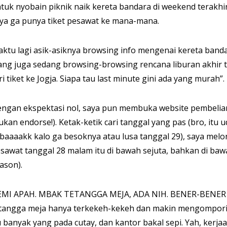
tuk nyobain piknik naik kereta bandara di weekend terakhir
ya ga punya tiket pesawat ke mana-mana.
ktu lagi asik-asiknya browsing info mengenai kereta banda
ang juga sedang browsing-browsing rencana liburan akhir ta
ri tiket ke Jogja. Siapa tau last minute gini ada yang murah”.
ngan ekspektasi nol, saya pun membuka website pembelian 
ukan endorse!). Ketak-ketik cari tanggal yang pas (bro, itu
baaaakk kalo ga besoknya atau lusa tanggal 29), saya melong
sawat tanggal 28 malam itu di bawah sejuta, bahkan di bawa
ason).
MI APAH. MBAK TETANGGA MEJA, ADA NIH. BENER-BENE
tangga meja hanya terkekeh-kekeh dan makin mengompori
u banyak yang pada cutay, dan kantor bakal sepi. Yah, kerjaa