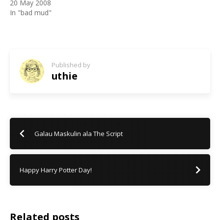
20 May 2008
In "bad mud"
Published by
uthie
Galau Maskulin ala The Script
Happy Harry Potter Day!
Related posts