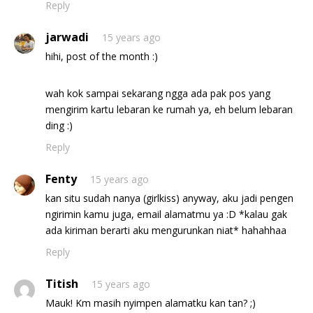
Reply
jarwadi
15 years ago
hihi, post of the month :)
wah kok sampai sekarang ngga ada pak pos yang
mengirim kartu lebaran ke rumah ya, eh belum lebaran
ding :)
Reply
Fenty
15 years ago
kan situ sudah nanya (girlkiss) anyway, aku jadi pengen
ngirimin kamu juga, email alamatmu ya :D *kalau gak
ada kiriman berarti aku mengurunkan niat* hahahhaa
Reply
Titish
15 years ago
Mauk! Km masih nyimpen alamatku kan tan? ;)