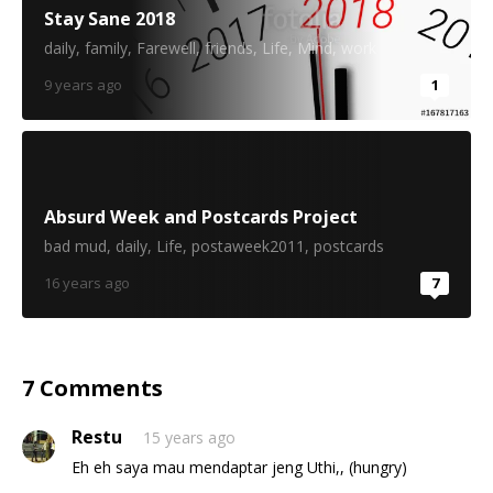
Stay Sane 2018
daily
,
family
,
Farewell
,
friends
,
Life
,
Mind
,
work
9 years ago
1
Absurd Week and Postcards Project
bad mud
,
daily
,
Life
,
postaweek2011
,
postcards
16 years ago
7
7 Comments
Restu
15 years ago
Eh eh saya mau mendaptar jeng Uthi,, (hungry)