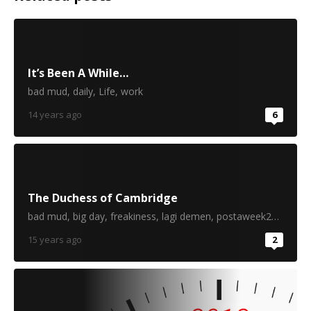
It’s Been A While…
bad mud
,
daily
,
Life
,
work
14 years ago
6
The Duchess of Cambridge
bad mud
,
big day
,
freakiness
,
lagi demen
,
postaweek2011
15 years ago
2