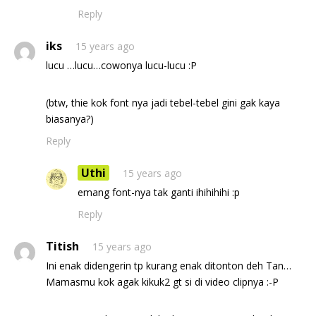
Reply
iks
15 years ago
lucu …lucu…cowonya lucu-lucu :P
(btw, thie kok font nya jadi tebel-tebel gini gak kaya
biasanya?)
Reply
Uthi
15 years ago
emang font-nya tak ganti ihihihihi :p
Reply
Titish
15 years ago
Ini enak didengerin tp kurang enak ditonton deh Tan…
Mamasmu kok agak kikuk2 gt si di video clipnya :-P