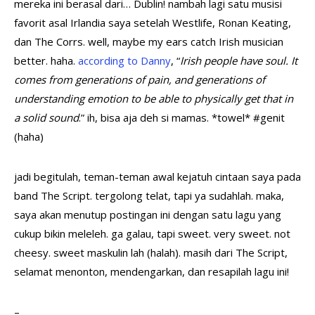
mereka ini berasal dari… Dublin! nambah lagi satu musisi
favorit asal Irlandia saya setelah Westlife, Ronan Keating,
dan The Corrs. well, maybe my ears catch Irish musician
better. haha.
according to Danny
, “
Irish people have soul. It
comes from generations of pain, and generations of
understanding emotion to be able to physically get that in
a solid sound
.” ih, bisa aja deh si mamas. *towel* #genit
(haha)
jadi begitulah, teman-teman awal kejatuh cintaan saya pada
band The Script. tergolong telat, tapi ya sudahlah. maka,
saya akan menutup postingan ini dengan satu lagu yang
cukup bikin meleleh. ga galau, tapi sweet. very sweet. not
cheesy. sweet maskulin lah (halah). masih dari The Script,
selamat menonton, mendengarkan, dan resapilah lagu ini!
–