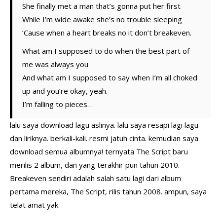
She finally met a man that’s gonna put her first
While I’m wide awake she’s no trouble sleeping
‘Cause when a heart breaks no it don’t breakeven.
What am I supposed to do when the best part of
me was always you
And what am I supposed to say when I’m all choked
up and you’re okay, yeah.
I’m falling to pieces…
lalu saya download lagu aslinya. lalu saya resapi lagi lagu
dan liriknya. berkali-kali. resmi jatuh cinta. kemudian saya
download semua albumnya! ternyata The Script baru
merilis 2 album, dan yang terakhir pun tahun 2010.
Breakeven sendiri adalah salah satu lagi dari album
pertama mereka, The Script, rilis tahun 2008. ampun, saya
telat amat yak.