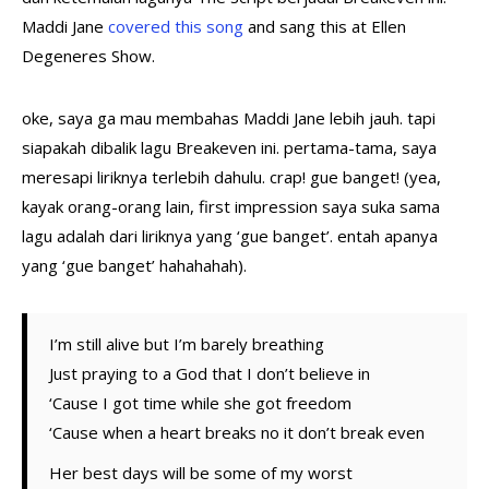
Maddi Jane
covered this song
and sang this at Ellen
Degeneres Show.
oke, saya ga mau membahas Maddi Jane lebih jauh. tapi
siapakah dibalik lagu Breakeven ini. pertama-tama, saya
meresapi liriknya terlebih dahulu. crap! gue banget! (yea,
kayak orang-orang lain, first impression saya suka sama
lagu adalah dari liriknya yang ‘gue banget’. entah apanya
yang ‘gue banget’ hahahahah).
I’m still alive but I’m barely breathing
Just praying to a God that I don’t believe in
‘Cause I got time while she got freedom
‘Cause when a heart breaks no it don’t break even
Her best days will be some of my worst