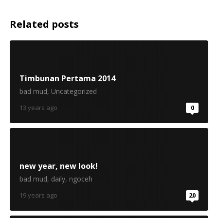
Related posts
Timbunan Pertama 2014
bad mud
,
Uncategorized
13 years ago
0
new year, new look!
bad mud
,
daily
,
ngoceh
19 years ago
20