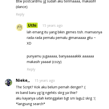
Btw postcardmu jg sudah aku terimaaaa, makasih!
(dance)
Reply
Uthi
15 years ago
lah emang itu yang bikin gemes tish. mamasnya
rada-rada pemalu pemalu gimanaaaa gitu ~
XD
punyamu jugaaaaa, banyaaaaakkk aaaaaa
makasih yaaaa! (cozy)
Reply
Nieke,,
15 years ago
The Script? Kok aku belum pernah denger? :(
ini band baru yg lg ngehits skrg ya thie?
aku kayanya udah ketinggalan bgt sm lagu2 skrg :'(
*langsung search*