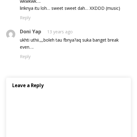
wkwkwk….
liriknya itu loh… sweet sweet dah… XXDDD (music)
Reply
Doni Yap
13 years ago
ukhti uthii.,,,boleh tau fbnya?aq suka banget break
even….
Reply
Leave a Reply