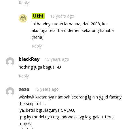
Reply
Uthi
15 years ago
ini bandnya udah lamaaaa, dari 2008, ke.
aku juga telat baru demen sekarang hahaha
(haha)
Reply
blackRay
15 years ago
nothing juga bagus :-D
Reply
sasa
15 years ago
wkwkwk kliatannya nambah seorang lg nih yg jd fansny
the script nih…
iya. betul bgt.. lagunya GALAU.
tp g ky model nya org Indonesia yg lagi galau, terus
mojok.