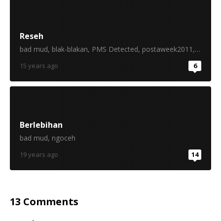
Reseh
bad mud
,
blak-blakan
,
PMS Detected
,
postaweek2011
,
sok tau
15 years ago
6
Berlebihan
bad mud
,
ngoceh
19 years ago
14
13 Comments