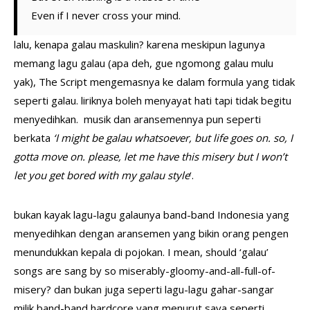
Even if I never cross your mind.
lalu, kenapa galau maskulin? karena meskipun lagunya
memang lagu galau (apa deh, gue ngomong galau mulu
yak), The Script mengemasnya ke dalam formula yang tidak
seperti galau. liriknya boleh menyayat hati tapi tidak begitu
menyedihkan. musik dan aransemennya pun seperti
berkata
‘I might be galau whatsoever, but life goes on. so, I
gotta move on. please, let me have this misery but I won’t
let you get bored with my galau style
‘.
bukan kayak lagu-lagu galaunya band-band Indonesia yang
menyedihkan dengan aransemen yang bikin orang pengen
menundukkan kepala di pojokan. I mean, should ‘galau’
songs are sang by so miserably-gloomy-and-all-full-of-
misery? dan bukan juga seperti lagu-lagu gahar-sangar
milik band-band hardcore yang menurut saya seperti