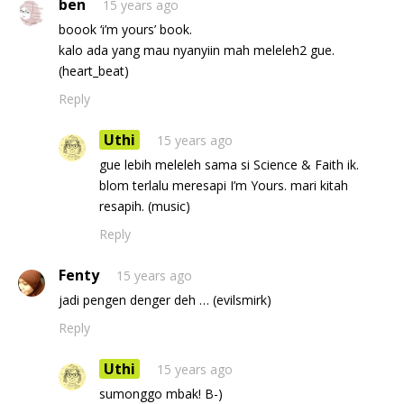
ben
15 years ago
boook ‘i’m yours’ book.
kalo ada yang mau nyanyiin mah meleleh2 gue.
(heart_beat)
Reply
Uthi
15 years ago
gue lebih meleleh sama si Science & Faith ik.
blom terlalu meresapi I’m Yours. mari kitah
resapih. (music)
Reply
Fenty
15 years ago
jadi pengen denger deh … (evilsmirk)
Reply
Uthi
15 years ago
sumonggo mbak! B-)