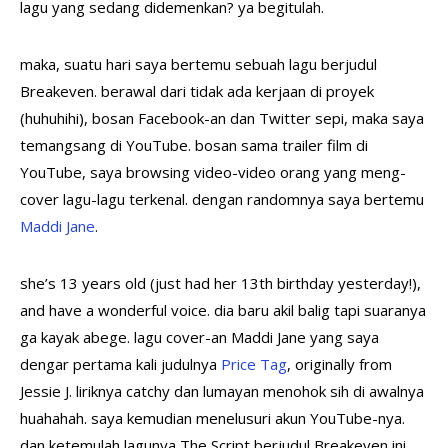
lagu yang sedang didemenkan? ya begitulah.
maka, suatu hari saya bertemu sebuah lagu berjudul
Breakeven. berawal dari tidak ada kerjaan di proyek
(huhuhihi), bosan Facebook-an dan Twitter sepi, maka saya
temangsang di YouTube. bosan sama trailer film di
YouTube, saya browsing video-video orang yang meng-
cover lagu-lagu terkenal. dengan randomnya saya bertemu
Maddi Jane
.
she’s 13 years old (just had her 13th birthday yesterday!),
and have a wonderful voice. dia baru akil balig tapi suaranya
ga kayak abege. lagu cover-an Maddi Jane yang saya
dengar pertama kali judulnya
Price Tag
, originally from
Jessie J. liriknya catchy dan lumayan menohok sih di awalnya
huahahah. saya kemudian menelusuri akun YouTube-nya.
dan ketemulah lagunya The Script berjudul Breakeven ini.