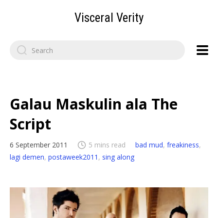
Visceral Verity
Search
for:
Galau Maskulin ala The
Script
6 September 2011
5 mins read
bad mud
,
freakiness
,
lagi demen
,
postaweek2011
,
sing along