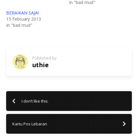
In "bad mud"
BERAIKAN SAJA!
15 February 2013
In "bad mud"
Published by
uthie
I don’t like this.
Kartu Pos Lebaran